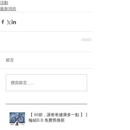
活動
最新消息
留言
撰寫留言......
【 88節，讓爸爸健康多一點 】 買
輪組B.B.免費舊換新