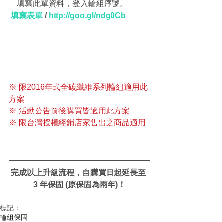
    填寫此單資料，登入輪組序號。
填寫表單
 / 
http://goo.gl/ndg0Cb
※ 限2016年式全碳纖維系列輪組適用此
方案
※ 活動公告前後購買皆適用此方案
※ 限台灣授權經銷店家售出之商品適用
完成以上升級流程，自購買日起延長至 
3 年保固 (原保固為兩年)！
標記：
輪組
保固