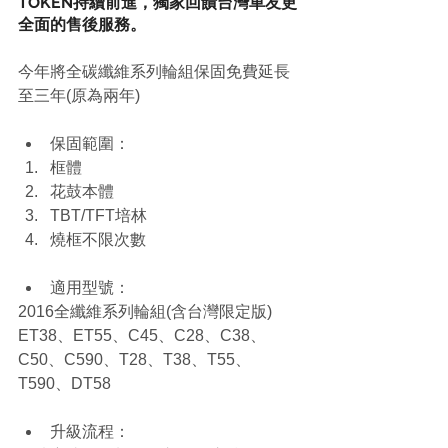
TOKEN持續前進，獨家回饋台灣車友更
全面的售後服務。
今年將全碳纖維系列輪組保固免費延長
至三年(原為兩年)
保固範圍：  
框體  
花鼓本體  
TBT/TFT培林  
燒框不限次數 
適用型號： 
2016全纖維系列輪組(含台灣限定版)
ET38、ET55、C45、C28、C38、
C50、C590、T28、T38、T55、
T590、DT58
升級流程： 