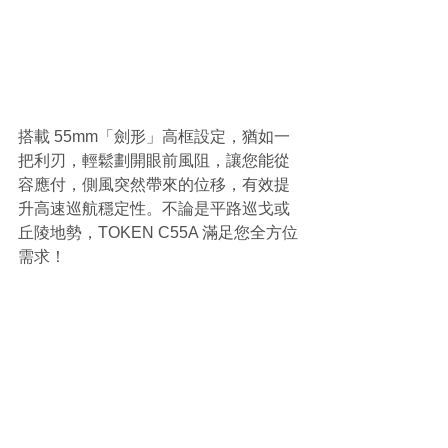
搭載 55mm「劍形」高框設定，猶如一
把利刃，輕鬆劃開眼前風阻，讓您能從
容應付，側風突然帶來的位移，有效提
升高速巡航穩定性。不論是平路巡戈或
丘陵地勢，TOKEN C55A 滿足您全方位
需求！