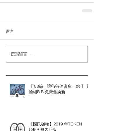
留言
撰寫留言......
【 88節，讓爸爸健康多一點 】 買
輪組B.B.免費舊換新
【國民碳輪】2019 年TOKEN
C45R 無內胎版