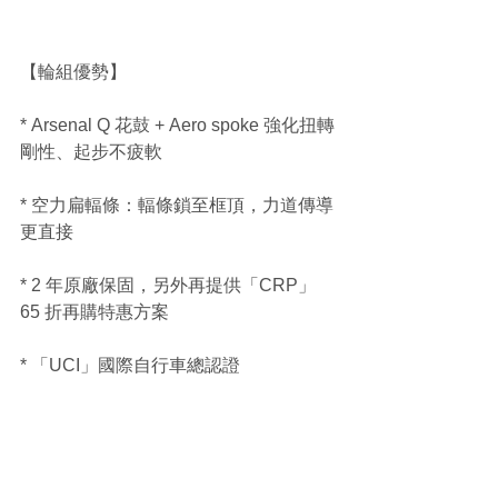
【輪組優勢】
* Arsenal Q 花鼓 + Aero spoke 強化扭轉
剛性、起步不疲軟
* 空力扁輻條：輻條鎖至框頂，力道傳導
更直接
* 2 年原廠保固，另外再提供「CRP」
65 折再購特惠方案
* 「UCI」國際自行車總認證