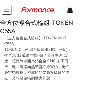
全方位複合式輪組-TOKEN
C55A
【全方位複合式輪組】 TOKEN 2017 
C55A
TOKEN C55A 綜合型輪組 (爬5 : 平5 )，
複合式 (碳纖維框體+鋁合金煞車邊) 設
定，框體煞車面為鋁合金 CNC 加工而
成，乾、濕路面煞車都不必害怕，更不
必害拍燒框，推薦給想要高板碳輪的帥
氣，又想要鋁輪制動力的您！