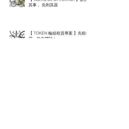
其事， 先利其器
【 TOKEN 輪組租賃專案 】先租後
買，搶先體驗 !
TOKEN 2018 新輪組發表
【TOKEN 服務的價值】保固 Q&A