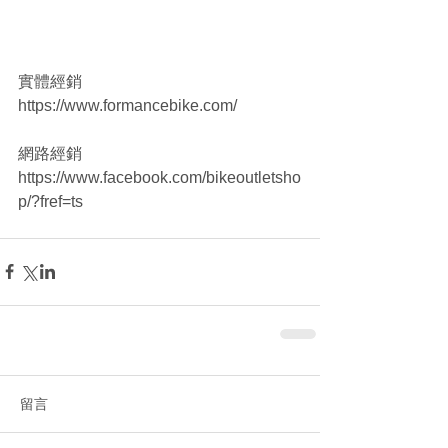
實體經銷 
https://www.formancebike.com/
網路經銷 
https://www.facebook.com/bikeoutletsho
p/?fref=ts
留言