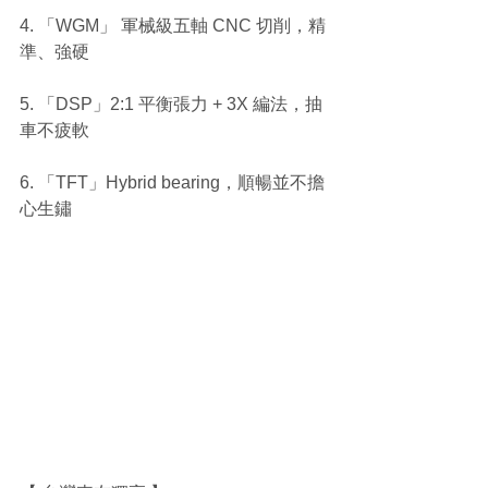
4. 「WGM」 軍械級五軸 CNC 切削，精
準、強硬
5. 「DSP」2:1 平衡張力 + 3X 編法，抽
車不疲軟
6. 「TFT」Hybrid bearing，順暢並不擔
心生鏽