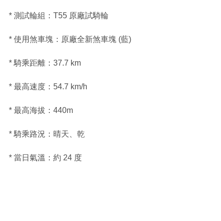
* 測試輪組：T55 原廠試騎輪
* 使用煞車塊：原廠全新煞車塊 (藍)
* 騎乘距離：37.7 km 
* 最高速度：54.7 km/h
* 最高海拔：440m
* 騎乘路況：晴天、乾
* 當日氣溫：約 24 度