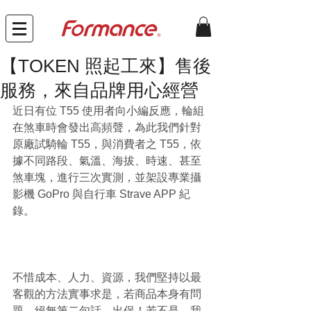
【TOKEN 照起工來】售後
服務，來自品牌用心經營
近日有位 T55 使用者向小編反應，輪組
在煞車時會發出高頻聲，為此我們針對
原廠試騎輪 T55，與消費者之 T55，依
據不同路段、氣溫、海拔、時速、甚至
煞車塊，進行三次實測，並架設專業攝
影機 GoPro 與自行車 Strave APP 紀
錄。
不惜成本、人力、資源，我們堅持以最
客觀的方法實事求是，若商品本身有問
題，絕無第二句話，出保！若不是，我