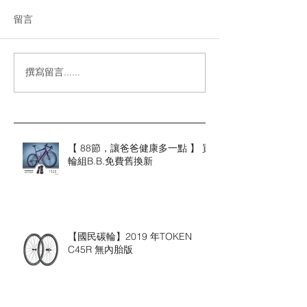
留言
撰寫留言......
【 88節，讓爸爸健康多一點 】 買
輪組B.B.免費舊換新
【國民碳輪】2019 年TOKEN
C45R 無內胎版