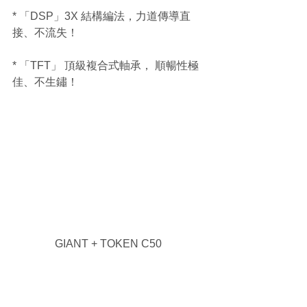
* 「DSP」3X 結構編法，力道傳導直
接、不流失！
* 「TFT」 頂級複合式軸承， 順暢性極
佳、不生鏽！
GIANT + TOKEN C50 