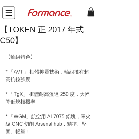
【TOKEN 正 2017 年式
C50】
【輪組特色】
* 「AVT」 框體抑震技術，輪組擁有超
高抗拉強度
* 「TgX」 框體耐高溫達 250 度，大幅
降低燒框機率
* 「WGM」航空用 AL7075 鋁塊，軍火
級 CNC 切削 Arsenal hub，精準、堅
固、輕量！