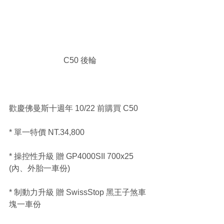
C50 後輪
歡慶佛曼斯十週年 10/22 前購買 C50
* 單一特價 NT.34,800
* 操控性升級 贈 GP4000SII 700x25 
(內、外胎一車份)
* 制動力升級 贈 SwissStop 黑王子煞車
塊一車份