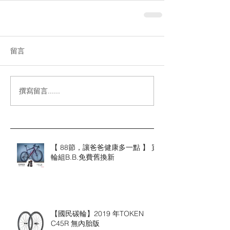
留言
撰寫留言......
【 88節，讓爸爸健康多一點 】 買
輪組B.B.免費舊換新
【國民碳輪】2019 年TOKEN
C45R 無內胎版