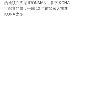
的成績在澎湖 IRONMAN，拿下 KONA 
世錦賽門票，一圓 12 年前帶家人前進 
KONA 之夢。