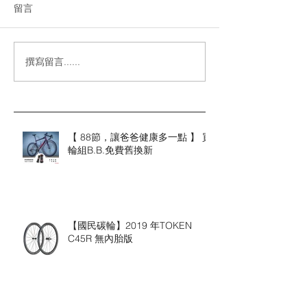
留言
撰寫留言......
【 88節，讓爸爸健康多一點 】 買
輪組B.B.免費舊換新
【國民碳輪】2019 年TOKEN
C45R 無內胎版