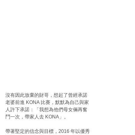
沒有因此放棄的財哥，想起了曾經承諾
老婆前進 KONA 比賽，默默為自己與家
人許下承諾：「我想為他們母女倆再奮
鬥一次，帶家人去 KONA」。
帶著堅定的信念與目標，2016 年以優秀