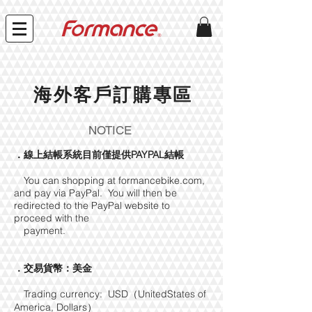
​海外客戶訂購專區
NOTICE
​．線上結帳系統目前僅提供PAYPAL結帳
You can shopping at formancebike.com,
and pay via PayPal.
You will then be
redirected to the PayPal website to
proceed with the
payment.
．交易貨幣：美金
Trading currency: USD（UnitedStates of
America, Dollars）