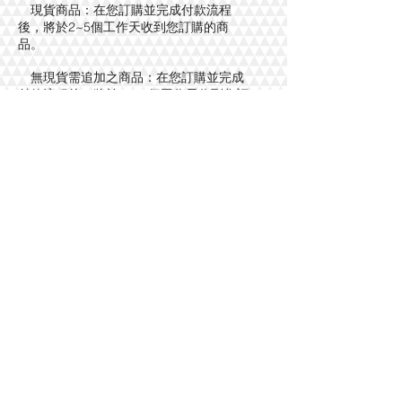
現貨商品：在您訂購並完成付款流程
後，將於2~5個工作天收到您訂購的商
品。
無現貨需追加之商品：在您訂購並完成
付款流程後，將於7~14個工作天收到您訂
購的商品​
。
RETURNS
錯誤商品/瑕疵換貨
佛曼斯在包裝前都會確認商品完整
性，如商品有重大瑕疵造成您的不
便，還請您能見諒。