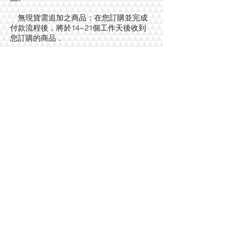
無現貨需追加之商品：在您訂購並完成
付款流程後，將於14~21個工作天後收到
您訂購的商品​．
RERURNS
錯誤商品/瑕疵換貨
佛曼斯在包裝前都會確認商品完整性，
如商品有重大瑕疵造成您的不便，還請您
能見諒。
1. 請您先將瑕疵部位/錯誤商品拍照下
來，寄到客服信箱
for.mance@msa.hinet.net
，我們會盡
快將處理方式回覆給您。
2. 瑕疵商品如有現貨，將請宅配直接