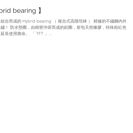
id bearing 】
成的 Hybrid bearing （ 複合式高階培林 ） 精修的不鏽鋼內外珠
鏽！ 防水墊圈，由精密沖床而成的鋁圈，射包天然橡膠，特殊粉紅色的
使用壽命。 「 TFT 」...