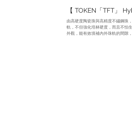
【 TOKEN「TFT」 Hybr
由高硬度陶瓷珠與高精度不鏽鋼珠，組合而
軌，不但強化培林硬度，而且不怕生
外觀，能有效填補內外珠軌的間隙，延長