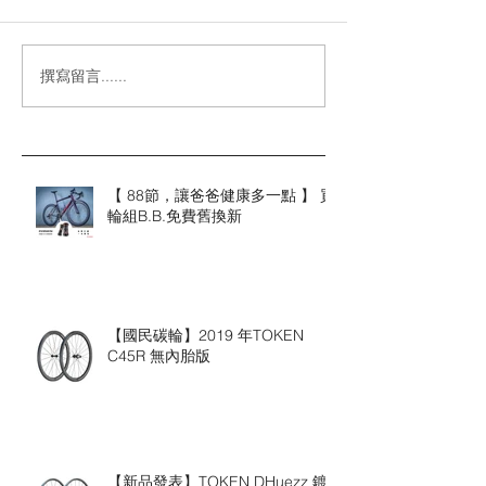
撰寫留言......
【 88節，讓爸爸健康多一點 】 買
輪組B.B.免費舊換新
【國民碳輪】2019 年TOKEN
C45R 無內胎版
【新品發表】TOKEN DHuezz 鍍