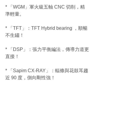
* 「WGM」軍火級五軸 CNC 切削，精
準輕量。
* 「TFT」：TFT Hybrid bearing ，順暢
不生鏽！
* 「DSP」：張力平衡編法，傳導力道更
直接！
* 「Sapim CX-RAY」：輻條與花鼓耳趨
近 90 度，側向剛性強！