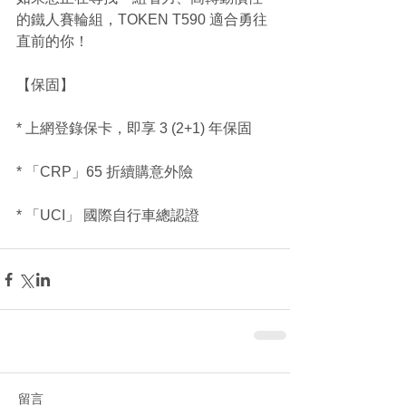
的鐵人賽輪組，TOKEN T590 適合勇往
直前的你！
【保固】
* 上網登錄保卡，即享 3 (2+1) 年保固
* 「CRP」65 折續購意外險
* 「UCI」 國際自行車總認證
留言