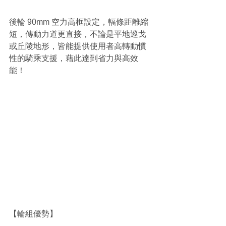
後輪 90mm 空力高框設定，輻條距離縮
短，傳動力道更直接，不論是平地巡戈
或丘陵地形，皆能提供使用者高轉動慣
性的騎乘支援，藉此達到省力與高效
能！
【輪組優勢】